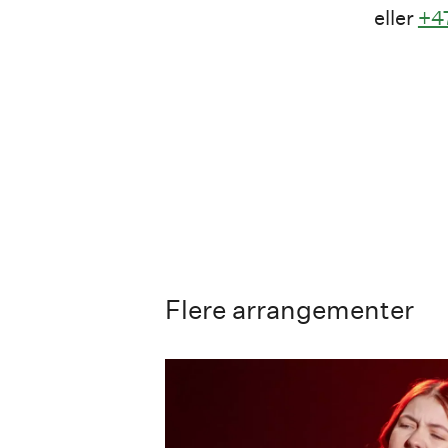
eller
+47
Flere arrangementer
Konsert Mia Ekeblad Restau