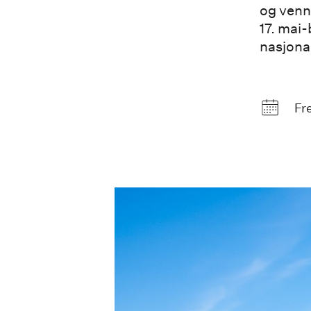
og venne
17. mai-
nasjona
Fr