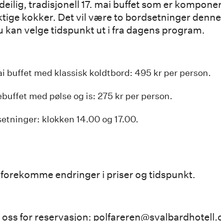
deilig, tradisjonell 17. mai buffet som er komponer
ktige kokker. Det vil være to bordsetninger denn
du kan velge tidspunkt ut i fra dagens program.
ai buffet med klassisk koldtbord: 495 kr per person.
buffet med pølse og is: 275 kr per person.
etninger: klokken 14.00 og 17.00.
 forekomme endringer i priser og tidspunkt.
 oss for reservasjon: polfareren@svalbardhotell