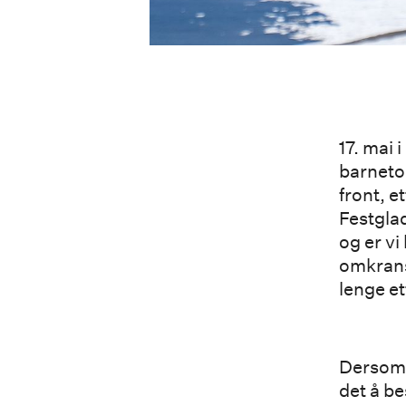
17. mai 
barneto
front, e
Festgla
og er vi
omkrans
lenge et
Dersom d
det å be