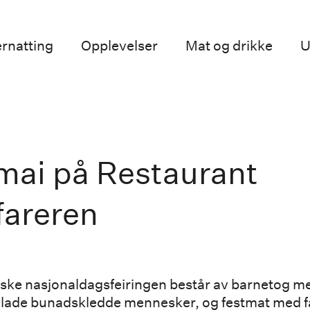
rnatting
Opplevelser
Mat og drikke
U
 mai på Restaurant
fareren
ske nasjonaldagsfeiringen består av barnetog m
glade bunadskledde mennesker, og festmat med f