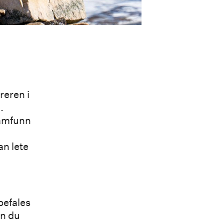
reren i
.
samfunn
n lete
befales
n du