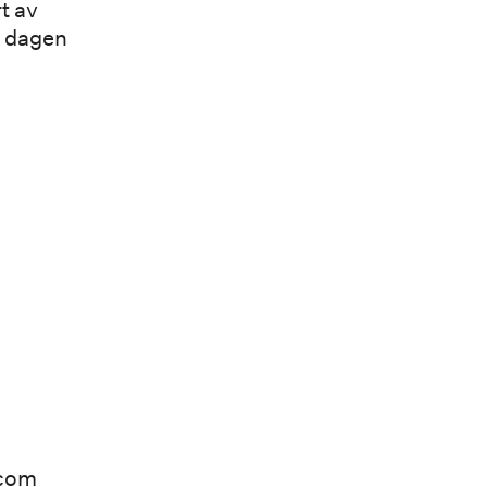
t av
e dagen
.com