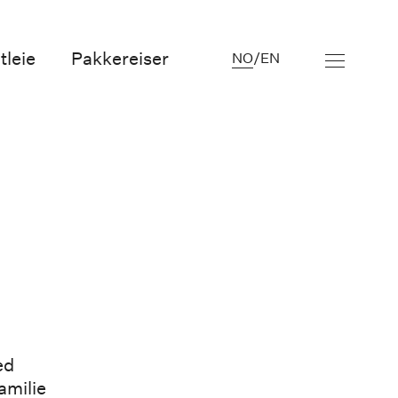
tleie
Pakkereiser
NO
/
EN
ed
amilie