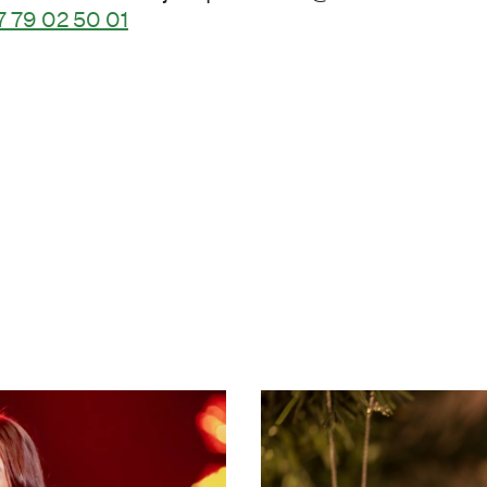
 79 02 50 01
rant Polfareren
Juledekorasjon med 