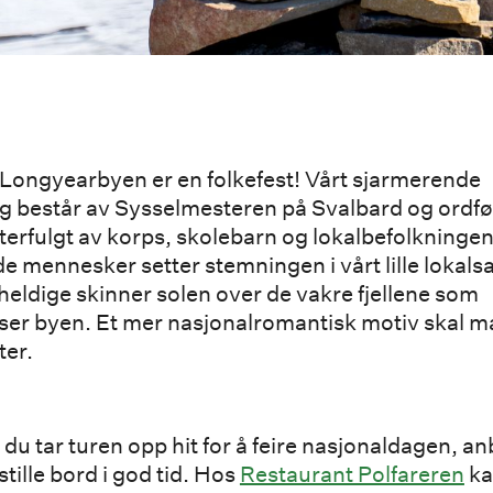
i Longyearbyen er en folkefest! Vårt sjarmerende
g består av Sysselmesteren på Svalbard og ordfø
tterfulgt av korps, skolebarn og lokalbefolkningen
de mennesker setter stemningen i vårt lille lokal
 heldige skinner solen over de vakre fjellene som
er byen. Et mer nasjonalromantisk motiv skal ma
ter.
u tar turen opp hit for å feire nasjonaldagen, an
stille bord i god tid. Hos
Restaurant Polfareren
ka