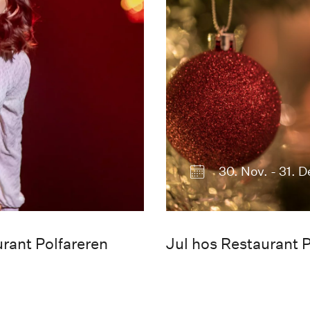
30. Nov. - 31. 
rant Polfareren
Jul hos Restaurant P